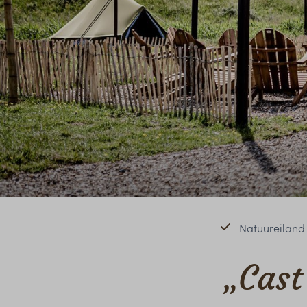
Natuureiland
„Cast