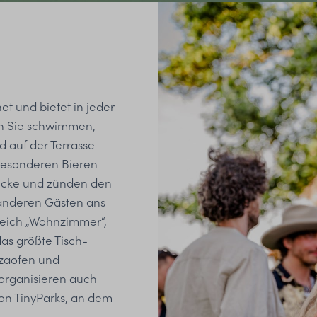
et und bietet in jeder
en Sie schwimmen,
 auf der Terrasse
besonderen Bieren
Decke und zünden den
 anderen Gästen ans
reich „Wohnzimmer“,
das größte Tisch-
izzaofen und
 organisieren auch
n TinyParks, an dem