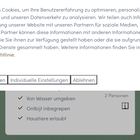
Cookies, um Ihre Benutzererfahrung zu optimieren, personalis
n und unseren Datenverkehr zu analysieren. Wir teilen auch In
ung unserer Website mit unseren Partnern für soziale Medien
 Partner können diese Informationen mit anderen Information
ie Sie ihnen zur Verfügung gestellt haben oder die sie aufgrun
9,3
Dienste gesammelt haben. Weitere Informationen finden Sie in
htlinie
.
Cast Away Hotelzimmer
Ab
Südholland, Tiengemeten
115 €
ren
Individuelle Einstellungen
Ablehnen
2
1
Einige
1 Nacht
2 Personen
Von Wasser umgeben
Ontbijt inbegrepen
Haustiere erlaubt