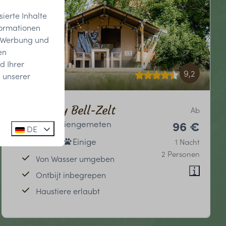
ierte Inhalte
formationen
, Werbung und
en
d Ihrer
9,2
 unserer
Cast Away Bell-Zelt
Ab
Südholland, Tiengemeten
96 €
DE
2
1
Einige
1 Nacht
2 Personen
Von Wasser umgeben
Ontbijt inbegrepen
Haustiere erlaubt