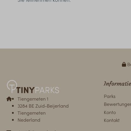
Be
Informatie
Parks
Tiengemeten 1
Bewertunge
3284 BE Zuid-Beijerland
Konto
Tiengemeten
Nederland
Kontakt