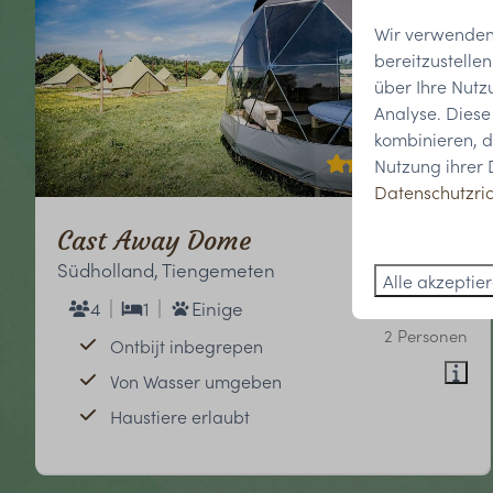
Wir verwenden 
bereitzustelle
über Ihre Nutz
Analyse. Diese
kombinieren, d
9,3
Nutzung ihrer 
Datenschutzric
Cast Away Dome
Ab
Südholland, Tiengemeten
147 €
Alle akzeptie
4
1
Einige
1 Nacht
2 Personen
Ontbijt inbegrepen
Von Wasser umgeben
Haustiere erlaubt